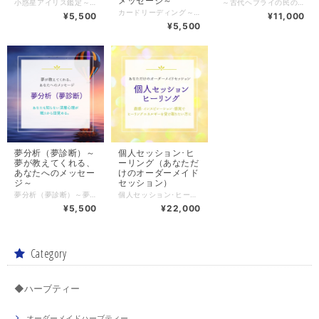
メッセージ～
小惑星アイリス鑑定～虹の女神からのメッセージ～ 通常のホロスコープ鑑定に加えて、現在の問題を「小惑星アイリス」の配置と視点から、メッセージをお伝えいたします。 「アイリス」は、１８４７年８月１３日に、天文学者ジョン・R・ハインドにより発見され、7番目に見つかった小惑星のため、「ナンバー7」という番号がつけられました。 火星と木星の小惑星帯にある、大型の小惑星(アステロイド）です。 アイリスは、風（知性）と水（感情）のエレメントに関係しており、 意識と無意識のメッセンジャー（伝令師）としての役割があったと考えられています。 メッセンジャーという役割は、水星と似ていますが、そこに、感情や、無意識などが加わって、より、ハイオクターブのメッセージを伝えていくイメージです。 感情(水のエレメント）と、知性（風のエレメント）、そして無意識（本人もよくわからないけれど、確かに現在の問題に影響を与えているようなこと）を、どうやって統合して、理解して、成長の糧にしていくかということです。 つらい経験や味わった感情を知性を使って、「頭で知的に理解する」ことで、私たちは、本当の意味での癒しを経験します。 どの星座にアイリスがあるのか、どのハウス（テーマ）か、他の天体とのアスペクト（繋がり）は現在の星の運行と重ねてどんなテーマをもたらすか、などを鑑定では見ていきます。 現在、抱えている問題が、「感情・執着の解放」「コミュニケーション」に関わる事柄の場合、自分でも気づかない、新しい視点を与えてくれます。 レモンを加えると色が変わる、オリジナルブレンドのアイリスハーブティーと、あなたのアイリスの星座のハーブティー付きです。（2ｇ入りティーパック各2個付き） ＊鑑定時間と料金： オプション機能からお選びください。 30分 5,500円（税込） ＋鑑定延長30分 5,500円（税込） ＊鑑定方法について： オンライン（ZOOM）ビデオのON/OFFは自由です。 ＊鑑定日について：決済後、メッセージよりご希望の日時を何日かご連絡ください。 ＊鑑定終了後について： BASE規約に準じ、鑑定終了後、別途当店から、発送記録が残る方法にて領収書、アイリスハーブティーを発送させていただきます。（料金は含まれています） ＊店主プロフィールは、こちらをご覧ください。 ↓↓ https://aromaveil.theshop.jp/about (C)Aroma veil
～古代ヘブライの民の知恵、カバラ～ 「生命の樹カウンセリング＆星の樹カウンセリング」 旧約聖書の時代から、今もなお受け継がれる、古代ヘブライの民の智恵、「カバラ」の根本原理、「生命の樹」。カバラの法則とは、受け取りの法則でもあります。古代から伝承によって、ご縁のある方にだけ伝えられてきた（実際に、鑑定に来られる方は、なぜか惹きつけられて来られる方が多いです）「生命の樹」の活用法を、あなたも受け取りませんか？ 生まれ持った使命や課題の他、現在の状況がどうしたら上手くいくか(成功するのか）、進歩していくのかなどの疑問を、公式やパズルのように解読していきます。 ＊生命の樹の12のテーマで受け取れることとは？ 生命の樹の各セフィラー（番号）をつなぐパスは、数式のようなもの。 現在の課題を見つけて、ひも解いていきます。 １．ケテル（自分自身） ２．コクマー（金銭・所有） ３．ビナー（探究・知識） ４．ケセド（家庭・家族・母親） ５．ケブラー（創造・子供・インナーチャイルド） ６．ティファレト（健康） ７．ネツァク（パートナー・結婚） ８．ホド（社会貢献） ９．イエソド（精神世界・外国） １０．マルクト（天職） １１．マルクト（友人・コミュニティー） １２．マルクト（美容・調和） また、カバラの「生命の樹」の図形、そのものが、右脳と左脳に働きかけるので、 鑑定後、自分の樹（木）を立ち上げるように、「軸を立てていく」ことを実感しやすいことも特徴です。（生命の樹シートはお渡しさせていただきます） 生年月日から導き出された成功法則でもある、「カバラ」の公式を、カバラ思想とともにインプットして、現実を変えていきましょう。 ＊鑑定時間と料金：オプションで選択できます ●生命の樹カウンセリングフルセッション 60分 11,000円（税込） ●星の樹カウンセリング（生命の樹とホロスコープの組み合わせカウンセリング） 追加料金 30分 5,500円（税込） 生命の樹カウンセリングに、西洋占星術での現在の星の動き（トランジット）を加えて、読み解いていくメニューです。 ●生命の樹ブレンドハーブティー 追加料金 2,222円（税込）約11杯分 大地に根を張り、大きく広がる枝葉と花、実を付けた「生命の樹」をイメージした、当店オリジナルのハーブティーです。 生命の樹の各セフィラーの意味やエピソードを持つハーブが調和した、パワフルなブレンドです。（レシピ付き） 【ブレンドハーブ】：リンデン、ペパーミント、ラベンダー、ジャーマン･カモミール、エルダー、ローズ･レッド、ローズヒップ、レモンバーム、オリーブ、タンポポ根、エキナセア ＊鑑定方法について： オンライン（ZOOM）ビデオのON/OFFは自由です。 ＊鑑定日について：決済後、メッセージよりご希望の日時を何日かご連絡ください。 ＊鑑定終了後について： BASE規約に準じ、鑑定終了後、別途当店から、発送記録が残る方法にて､鑑定書類と納品書を発送させていただきます。（料金は含まれています） ＊当店の「生命の樹カウンセリング」について、もっと知りたい方はこちらをご覧ください。 ↓↓ https://ameblo.jp/aromaveil/theme-10101945717.html（アメブロ「生命の樹カウンセリング」記事まとめ） ＊店主プロフィールは、こちらをご覧ください。 ↓↓ https://aromaveil.theshop.jp/about (C)Aroma veil
カードリーディング～スピリチュアルガイドからあなたへのメッセージ～ スピリチュアル＆オラクルカード先駆けの時代から、オラクルカード販売のネットＳＨＯＰを運営、鑑定やリーディング講座を開催してきた、カードマニアの店主が、リーディングします。 お客様(ご相談）に相性の良いオラクルカード、タロットを選び、時間内で数種類を組み合わせて鑑定します。 ロングセラーのエンジェル、女神、マジカル系、アート系、フラワー＆ボタニカル系、ハーブ＆アロマ系、クリスタル、占星術＆星座系のオラクルカード、タロット、ルノルマンカード、トランプなどいろいろです。 海外のカードや、絵柄の美しいカードを主に使用しますので、「カードの絵が怖いのが苦手！！」という方は、おすすめです♪ 最近の店主のおすすめ、お気に入りは、 「The ARCANA of ASTROLOGY」カードです。 （画像１枚目） こちらは、占星術師＆講師でもある店主が、占星術の視点を加えて、読み解いていきますので、興味がある方は、より深いメッセージを得られることと思います。 （ホロスコープ鑑定は、別商品になりますので、含まれておりません。また、カードリーディングでは、生年月日はお聞きしません。） ハーブが好きな方には、ハーバルタロット(2種類）をリクエストしてくださいね。（画像3〜5枚目） ハーバルセラピストの店主が、ハーブの意味も加えて、カードを読み解いていきますよ♪ カードリーディングでは、カードの意味がどんな風に、ポジティブに事象化(意識的な行動化、シンクロ現象化、引き寄せ、ミラクルまで）するのか、鑑定中だけでなく、鑑定後も、とても大切な変容の期間だと、私は考えています。 カードがたとえ、ネガティブなメッセージでも、そこには必ず、ポジティブなメッセージが隠されています。そのメッセージこそ、あなたが大きく変容、シフトするヒントになることを忘れないでくださいね♪ 「鑑定の中で気付いた、意識や潜在意識の変容を、行動に変えていくコツ」なども、お話させていただきますよ。 ＊鑑定時間と料金： オプション機能からお選びください。 30分 5,500円円（税込） ＋鑑定延長30分追加 5,500円（税込） ＊鑑定方法について： オンライン（ZOOM）ビデオのON/OFFは自由です。 オンラインでも、カードの展開の様子を、リアルタイムでビデオにて、全てご覧いただけます。 ＊鑑定日について：決済後、メッセージよりご希望の日時を何日かご連絡ください。 ＊鑑定終了後について： BASE規約に準じ、鑑定終了後、別途当店から、発送記録が残る方法にて､納品書を発送させていただきます。（料金は含まれています） ＊店主プロフィールは、こちらをご覧ください。 ↓↓ https://aromaveil.theshop.jp/about (C)Aroma veil
¥5,500
¥11,000
¥5,500
夢分析（夢診断）～
個人セッション･ヒ
夢が教えてくれる、
ーリング（あなただ
あなたへのメッセー
けのオーダーメイド
ジ～
セッション）
夢分析（夢診断）～夢が教えてくれる、 あなたへのメッセージ～ 寝ているときに見る夢は、あなた自身の潜在意識が形を変えて見せてくれた「もう1人のあなたの物語（ストーリー）」でもあり、スピリチュアルなメッセージが含まれていることもあります。 予知夢やデジャブ、気になる夢、いつも見る夢は、なぜかいつまでも覚えているものです。 夢が教えてくれるあなたへのメッセージを解釈してくことで、あなたが気づいていない問題解決のヒントを得ることができます。 数々の予知夢、夢にまつわるスピリチュアルな現象を体験してきた店主が、謎を紐解いていきます。 ＊鑑定時間と料金： オプション機能からお選びください。 30分 5,500円（税込） 30分追加 5,500円（税込） ＊鑑定方法について： オンライン（ZOOM）ビデオのON/OFFは自由です。 ＊鑑定日について：決済後、メッセージよりご希望の日時を何日かご連絡ください。 ＊鑑定終了後について： BASE規約に準じ、鑑定終了後、別途当店から、発送記録が残る方法にて､納品書を発送させていただきます。（料金は含まれています） ＊店主プロフィールは、こちらをご覧ください。 ↓↓ https://aromaveil.theshop.jp/about (C)Aroma veil
個人セッション･ヒーリング（あなただけのオーダーメイドセッション） ～直感・インスピレーション・感覚で、ヒーリングエネルギーを受け取りたい方に～ こちらのメニューは、当日のお客様のお話から、私の方で最適なメニューをいくつか提案させていただき、複合して行うものです。 スピリチュアルな感性を持つ、エネルギーに敏感な方に最適のメニューです。 公的施設で6年間、電話相談員だった店主が、現実的なアドバイスもさせていただきます。 ヒプノセラピー（催眠療法）以外の全てのメニューの中から、また、通常はメニュー外のエネルギーワークや、スピリチュアルワーク（レイキ、アチューンメント、対面、または遠隔のヒーリングワーク他）を組み合わせて行います。 お客様の悩みや、その深さはそれぞれ。 どんなセラピーや、ヒーリングを受ければいいのかを迷われている方も、たくさん見受けられます。 自分を知るための分析的な方法が必要な方もいらっしゃれば、今まで誰にも話せなかったご自身のことを、ただひたすら聴いてほしい方もいらっしゃいます。 また、肉体レベルでのアロマやハーブを使用したセラピーが必要な方もいれば、メンタルカウンセリング、スピリットレベルでのエネルギーヒーリングが必要な方もいらっしゃいます。 店主の直感や経験から、いろいろな手法を組み合わせて行う、あなただけのオーダーメイドの個人セッションになります。 ＊鑑定時間と料金： 2時間 22,000円（税込） ＊鑑定方法について： オンライン（ZOOM）ビデオのON/OFFは自由です。 ＊鑑定日について：決済後、メッセージよりご希望の日時を何日かご連絡ください。 ＊鑑定終了後について： BASE規約に準じ、鑑定終了後、別途当店から、発送記録が残る方法にて､納品書を発送させていただきます。（料金は含まれています） ＊店主プロフィールは、こちらをご覧ください。 ↓↓ https://aromaveil.theshop.jp/about (C)Aroma veil
¥5,500
¥22,000
Category
◆ハーブティー
オーダーメイドハーブティー