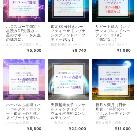
ホロスコープ鑑定～
鑑定30分付きハー
リピート購入【レゾ
星読みDE先読み～
ブティー☆【レゾナ
ナンスブレンドハー
星のサポートを人生
ンスブレンドハーブ
ブティー30ｇ】
の味方に。
ティー30ｇ】
（鑑定なし）
ホロスコープ鑑定～星読みDE先読み～星のサポートを人生の味方に。 生年月日から導き出されるホロスコープ(出生天体図）、現在、そしてこれからの未来の星の動きの解読（トランジット）、受付したときのチャート（ホラリー占星術チャート）から、現在の問題（人生の方向性、仕事、恋愛、結婚、家庭、子供、妊活、人間関係、健康etc.）の解決方法や、未来予測、相性について、総合的に鑑定します。 生まれた時のホロスコープ(出生天体図）は、一生変わらない、あなたの「人生の羅針盤」。 ですが、宇宙の星のもとに生きている私たち、そして、社会や世界も、 刻々と変化する日々の星の動きによって、大きな影響を受けています。 もし、あなたが、今、人生の淵にいるような逆境の中で苦しんでいるなら・・・。 それとも、なぜだか、目に見えない追い風のような、未来への期待感や高揚感を感じているのなら・・・。 その理由を、ホロスコープから、紐解いてみませんか。 ＊鑑定時間と料金： 追加料金はオプションでご注文時にお選び頂くか、鑑定後の決済も可能です。（追加決済用の専用カートを設置します） 30分 5,500円（税込） ＋追加料金 30分延長 5,500円（税込） ＋追加料金 鑑定結果から作る、完全オリジナルのレゾナンスハーブティー（30ｇ、約15杯分） 3,240円（税込） ＊レゾナンスハーブティー詳細については、こちらの商品ページもご覧ください。↓↓ 鑑定付きハーブティー☆【レゾナンスブレンドハーブティー30ｇ】 https://aromaveil.theshop.jp/items/40005081 ＊鑑定方法について： オンライン（ZOOM）ビデオのON/OFFは自由です。 ＊鑑定日について：決済後、メッセージよりご希望の日時を何日かご連絡ください。 ＊鑑定終了後について： BASE規約に準じ、鑑定終了後、別途当店から、発送記録が残る方法にて納品書、レゾナンスハーブティー（追加の方のみ）を発送させていただきます。（料金は含まれています） ＊店主プロフィールは、こちらをご覧ください。 ↓↓ https://aromaveil.theshop.jp/about (C)Aroma veil
鑑定30分付きハーブティー☆【レゾナンスブレンドハーブティー30ｇ】 宇宙の星たちが織りなすエネルギーと、心と体、スピリットの調和のためのハーブティーです。 レゾナンスとは、音楽用語で、「共鳴」を意味します。 「心や体、スピリットが共鳴して、調和するように･･･。」という願いを込めて、ネーミングしました。 ホロスコープのチャートから、ハーブを選び、完全オリジナルでハーブティーを作成いたします。 ＊価格： ＋の追加料金は、オプションから選択してください。 鑑定30分付きレゾナンスハーブティー 30ｇ 8,740円（税込）送料込 ＋鑑定延長30分 5,500円税込 ＊オンラインでの鑑定（30分）の結果（ネイタル、トランジット含む）から、ハーブをブレンドして作成します。 ＊オンライン鑑定について ↓↓ https://aromaveil.theshop.jp/blog/2021/01/10/021344 ＊決済後、ご都合の良い鑑定日時、お客様の生年月日、生まれた時間、生まれた場（都市）、現在の解決したい課題をメッセージ機能を使って、ご連絡ください。 ＊鑑定終了後ハーブティーを作成し、納品書ともに、発送記録が残る方法にて発送させていただきます。ハーブティーのレシピ付きです。 ★当店のハーブティーについて 現役西洋占星術師であり、ハーバリストでもある店主が、「ハーバルアストロロジー（ハーバル占星術）」の考え方をもとに、オリジナルレシピでハーブティーをブレンドしています。 こちらの商品は、30gでの販売となります。 ブレンドハーブにもよりますが、ティースプーン1杯（2～3g）が1人分（お湯の量約200ml)のため、15回分くらいの分量になります。 ハーブの効き目は穏やかなので、体質改善のために、毎日1杯でもまず飲み続けてみることをお勧めしています。 ■内容量 30ｇ ■原材料名 オーダーメイド、カスタマイズ品につき、使用したハーブにより変わります。 ■アレルギー表示対象品目 該当なし（特定原材料、特定原材料に準ずるもの 共に該当なし） ■賞味期限 製造日より開封後、約1年半 ■保存方法 直射日光の当たらない冷場所にて保管ください。 開封後は、ガラス瓶などの密閉容器に入れると、より長く保存ができるようになります。 ■おもな原産地 オーダーメイド、カスタマイズ品につき、使用したハーブにより変わります。 ■食品表示に関するその他 ハーブティーは薬ではありません。 通院中、妊娠中、服薬中の方は、かかりつけの医者と相談し、お飲み下さい。 (C)Aroma veil
リピート購入【レゾナンスブレンドハーブティー30ｇ】（鑑定なし） ＊こちらは、星とハーブのハーモニー☆【レゾナンスブレンドハーブティー30ｇ】をご購入後、同じブレンドをリピート購入されたい方のカートになります。 ＊別のブレンドをご希望の場合は、鑑定30分付きハーブティー☆【レゾナンスブレンドハーブティー30ｇ】をご購入ください。 鑑定30分付きハーブティー☆【レゾナンスブレンドハーブティー30ｇ】 https://aromaveil.theshop.jp/items/40005081 ★当店のハーブティーについて 現役西洋占星術師であり、ハーバリストでもある店主が、「ハーバルアストロロジー（ハーバル占星術）」の考え方をもとに、オリジナルレシピでハーブティーをブレンドしています。 こちらの商品は、30gでの販売となります。 ブレンドハーブにもよりますが、ティースプーン1杯（2～3g）が1人分（お湯の量約200ml)のため、15回分くらいの分量になります。 ハーブの効き目は穏やかなので、体質改善のために、毎日1杯でもまず飲み続けてみることをお勧めしています。 ■内容量 30ｇ ■原材料名 オーダーメイド、カスタマイズ品につき、使用したハーブにより変わります。 ■アレルギー表示対象品目 該当なし（特定原材料、特定原材料に準ずるもの 共に該当なし） ■賞味期限 製造日より開封後、約1年半 ■保存方法 直射日光の当たらない冷場所にて保管ください。 開封後は、ガラス瓶などの密閉容器に入れると、より長く保存ができるようになります。 ■おもな原産地 オーダーメイド、カスタマイズ品につき、使用したハーブにより変わります。 ■食品表示に関するその他 ハーブティーは薬ではありません。 通院中、妊娠中、服薬中の方は、かかりつけの医者と相談し、お飲み下さい。 (C)Aroma veil
¥5,500
¥8,740
¥1,980
ハーバル占星術（ハ
天職起業女子コンサ
新月＆満月（日食・
ーバルアストロロジ
ルティング（ゲート
月食）1年間のパー
ー）鑑定～心と体、
ウェイ占星術コンサ
ソナルリーディング
スピリットを癒や
ルティング）
（鑑定）
す､ ハーブとアロマ
ハーバル占星術（ハーバルアストロロジー）鑑定～心と体、スピリットを癒やす､ ハーブとアロマと星の魔法～ ハーブやアロマセラピストとして、講師として活動してきた長年の経験をもとに、 ホロスコープ（出生天体図）、現在の星の運行（トランジット）、ハーバルアストロロジー独特の手法を用いた鑑定（デカンビチュアチャート）と、星とハーブ（アロマ）の関連性から、今の課題の解決方法や、チャートから選び出されたハーブやアロマの精油を使った、心や体、スピリットの癒し方、メンテナンス方法をお伝えします。 天上の星と、地上の植物、そして、私たちの意識とのハーモニー（調和）を、五感で体感してみませんか。 ＊鑑定時間と料金： オプション機能からお選びください。 30分 5,500円（税込） ＋30分追加 5,500円（税込） ＋鑑定結果から作る、完全オリジナルのレゾナンスハーブティー（30ｇ、約15杯分） 追加 3,240円（税込） ＊レゾナンスハーブティー詳細については、こちらの商品ページもご覧ください。↓↓ 鑑定30分付きハーブティー☆【レゾナンスブレンドハーブティー30ｇ】 https://aromaveil.theshop.jp/items/40005081 ＊鑑定方法について： オンライン（ZOOM）ビデオのON/OFFは自由です。 ＊鑑定日について：決済後、メッセージよりご希望の日時を何日かご連絡ください。 ＊鑑定終了後について： BASE規約に準じ、鑑定終了後、別途当店から、発送記録が残る方法にて､納品書、レゾナンスハーブティー（追加の方のみ）を発送させていただきます。（料金は含まれています） ＊店主プロフィールは、こちらをご覧ください。 ↓↓ https://aromaveil.theshop.jp/about (C)Aroma veil
～当店オリジナルアプローチ手法☆扉がどんどん開いていく～ 天職起業女子コンサルティング（ゲートウェイ占星術コンサルティング） 起業形態・規模問わず、これから起業をしたい方、起業をされている方、自分の天職･使命を見つけたい方、人生の方向性･目標を見つけたい方に最適なメニューです。 生まれた時に刻印された自分自身のブループリント（魂の青写真）である、ホロスコープ（出生天体図）を読み込み、天命、天賦の才能を知り、「アクティブ・ホロスコープ」（アクティブ、積極的にホロスコープを活用するという意味）という視点で、解読していきます。 ホロスコープは、まさに新しい自分への道へと開いて行くための、玄関、「ゲートウェイ」です。 自分の本質、才能、魅力、魅せ方、ファン層、お客様層（ターゲット）へのアプローチの仕方、人やお金を引き寄せるポイント、ソウルメイトやパートナーとのご縁ポイント、周りから見た自分や求められている役割、未来予測に加えて、 「自分」という視点と、「相手(お客様、クライアント）」という2つの視点から、 「持って生まれた運と質を知り、現実的に活用するためには、どうすればいいのか」を、一緒に考えていく、開設当初から当店人気のメニューです。 ＊鑑定時間と料金： 2時間 22,000円（税込） ＊鑑定方法について： オンライン（ZOOM） ＊鑑定日について：決済後、メッセージよりご希望の日時を何日かご連絡ください。 ＊鑑定終了後について： BASE規約に準じ、鑑定終了後、別途当店から、発送記録が残る方法にて､納品書を発送させていただきます。（料金は含まれています） ＊店主プロフィールは、こちらをご覧ください。 ↓↓ https://aromaveil.theshop.jp/about (C)Aroma veil
新月＆満月（日食・月食）1年間のパーソナルリーディング（鑑定） 鑑定日から1年間の毎月の新月＆満月（12ヶ月分）、そして日食・月食が、 ☑あなたのネイタルチャートのどの位置で起るか？ ☑ネイタルチャートのどの天体とどんな風にアスペクトするか？ を見て、 あなたがフォーカスするべきこと、意識しておきたいことを 1年間を通して先取り、見通しをしながらプランニングできる鑑定です。 あなたのネイタルチャートを巡る毎日の月の運行は、 あなたのチャートにスポットライトを照らしながら、 天体・星座意識を目覚めさせ、行動を起こし、毎日の営み・生活を作るという役割を果たしています。 月のサイクルの中でも、 ●太陽・月・地球の順に天体が一列に並ぶ、新月（時に日食） ○太陽・地球・月の順に天体が一列に並ぶ、満月（時に月食） の日は、特別なパワーを持つ日と言われ、これらを区切りとして 物事を始めたり、完成させたり、方向転換したりすると良いという先人からの知恵が知られるようになってきました。 この鑑定では、 鑑定日からの1年間の新月・満月（日食・月食）について、 以下の２点からアドバイスさせていただきます。 ①あなたのネイタルチャートのどこで起るか？その意味と、その時にあなたがフォーカスすると良いこと →この「自分にとって」という視点がとても重要です。 新月･満月の起こる場所が、あなたのネイタルチャートのポイントとどう繋がるのか （リンクするか）で、影響度や現実化（事象化）が全く異なってきます。 ②①を年間の通し（点でなく線、タイムライン）で見た場合のスケジューリング（計画） →毎月の新月・満月を、1年間の少し長いタイムラインで先読みすることで、 今、気付くことがあります。 新月・満月のアファメーションや計画も、より具体的に立てやすくなるでしょう。 何よりも、「ワクワクを先取りできること」が最大のメリットです！ 先を見て、ワクワクしながら毎日を過ごすことができます♪ 【鑑定時間と代金】 60分 11,000円（税込） ★特典★ 新メニューにつき、現在当店で販売中の「アストロハーブティーシリーズ」から、 直近の新月と満月の星座のハーブティープレゼント中♪（各ティーパック1袋） 「アストロハーブティーシリーズ」（12星座、10天体＋カイロン、ドラゴンヘッド＆テイル）については、こちら ↓↓ https://aromaveil.theshop.jp/categories/3056093 【鑑定方法】 ZOOM（オンライン）ビデオのON/OFFは自由です。 【鑑定日について】：決済後、メッセージよりご連絡ください。 ・ご希望の日時を何日か ・生年月日/出生時間（不明の方は不明）/生れた都市名 ＊鑑定用の資料と特典、納品書は、ＢＡＳＥ規約に準じ、事前に配達記録が残る方法（レターパックライト）で、鑑定日前までに発送させていただきます。（送料込） ●月相・日食・月食が面に描かれた、当店のオリジナルダイス（サイコロ）、「魔法のオラクルダイス」の購入ページはこちら ↓↓ https://aromaveil.theshop.jp/items/70392543 ●人気！月の初心者向けの「月御膳」♪「ムーンセラピーアドバイザー講座」はこちら ↓↓ https://aromaveil.theshop.jp/items/38081658 ●店主プロフィールは、こちらをご覧ください。 ↓↓ https://aromaveil.theshop.jp/about (C)Aroma veil
と星の魔法～
¥5,500
¥22,000
¥11,000