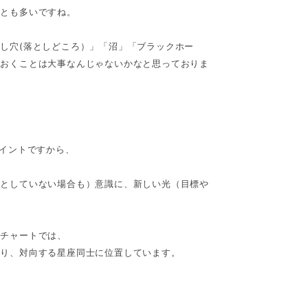
ことも多いですね。
し穴(落としどころ）」「沼」「ブラックホー
ておくことは大事なんじゃないかなと思っておりま
ポイントですから、
うとしていない場合も）意識に、新しい光（目標や
。
生チャートでは、
あり、対向する星座同士に位置しています。