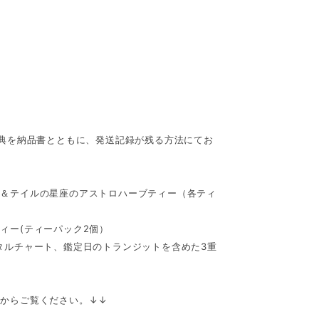
特典を納品書とともに、発送記録が残る方法にてお
ド＆テイルの星座のアストロハーブティー（各ティ
ィー(ティーパック2個）
タルチャート、鑑定日のトランジットを含めた3重
らからご覧ください。↓↓