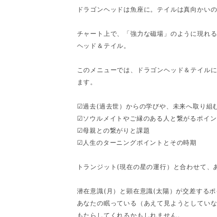
ドラゴンヘッドは魚座に。テイルは真向かい
チャート上で、「強力な磁場」のように現れ
ヘッド＆テイル。
このメニューでは、ドラゴンヘッド＆テイル
ます。
☑過去(過去世）からの学びや、未来へ取り組
☑ソウルメイトやご縁のある人と繋がるポイン
☑母親との繋がりと課題
☑人生のターニングポイントとその時期
トランジット(現在の星の運行）と合わせて、
潜在意識(月）と顕在意識(太陽）が交差する
あなたの眠っている（あえて見ようとしてい
もたらしてくれるかもしれません。