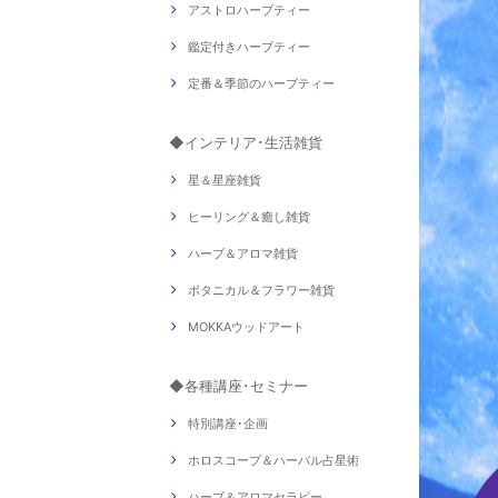
アストロハーブティー
鑑定付きハーブティー
定番＆季節のハーブティー
◆インテリア･生活雑貨
星＆星座雑貨
ヒーリング＆癒し雑貨
ハーブ＆アロマ雑貨
ボタニカル＆フラワー雑貨
MOKKAウッドアート
◆各種講座･セミナー
特別講座･企画
ホロスコープ＆ハーバル占星術
ハーブ＆アロマセラピー