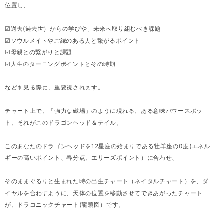
位置し、
☑過去(過去世）からの学びや、未来へ取り組むべき課題
☑ソウルメイトやご縁のある人と繋がるポイント
☑母親との繋がりと課題
☑人生のターニングポイントとその時期
などを見る際に、重要視されます。
チャート上で、「強力な磁場」のように現れる、ある意味パワースポッ
ト、それがこのドラゴンヘッド＆テイル。
このあなたのドラゴンヘッドを12星座の始まりである牡羊座の0度(エネル
ギーの高いポイント、春分点、エリーズポイント）に合わせ、
そのままぐるりと生まれた時の出生チャート（ネイタルチャート）を、ダ
イヤルを合わすように、天体の位置を移動させてできあがったチャート
が、ドラコニックチャート(龍頭図）です。