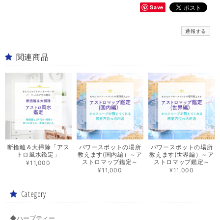
Save
通報する
関連商品
断捨離＆大掃除「アス
パワースポットの場所
パワースポットの場所
トロ風水鑑定」
教えます(国内編）～ア
教えます(世界編）～ア
ストロマップ鑑定～
ストロマップ鑑定～
¥11,000
¥11,000
¥11,000
Category
◆ハーブティー