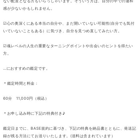
ない配置となる方もいらっしゃいます。そういう方は、自分の中での違和
感が少ないかもしれません。
☑心の奥深くにある本当の自分や、まだ開いていない可能性(自分でも気付
いていないこともある）に気づき、自分を見つめ直してみたい方。
☑魂レベルの人生の重要なターニングポイントや出会いのヒントを得たい
方。
…におすすめの鑑定です。
＊鑑定時間と料金：
60分 11,000円（税込）
＊お申し込み時に下記の特典付き♪
鑑定日までに、BASE規約に基づき、下記の特典を納品書とともに、発送記
録が残る方法にてお送りいたします。(送料は含まれています）