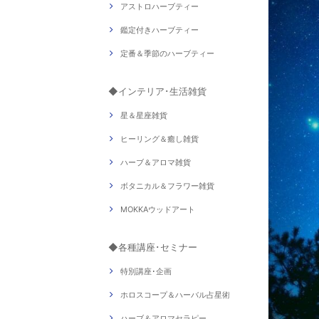
アストロハーブティー
鑑定付きハーブティー
定番＆季節のハーブティー
◆インテリア･生活雑貨
星＆星座雑貨
ヒーリング＆癒し雑貨
ハーブ＆アロマ雑貨
ボタニカル＆フラワー雑貨
MOKKAウッドアート
◆各種講座･セミナー
特別講座･企画
ホロスコープ＆ハーバル占星術
ハーブ＆アロマセラピー