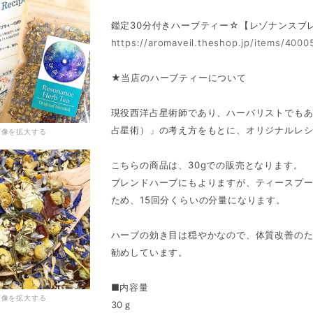
鑑定30分付きハーブティー☆【レゾナンスブ
https://aromaveil.theshop.jp/items/4000
★当店のハーブティーについて
現役西洋占星術師であり、ハーバリストでも
占星術）」の考え方をもとに、オリジナルレ
画像を拡大する
こちらの商品は、30gでの販売となります。
ブレンドハーブにもよりますが、ティースプーン1
ため、15回分くらいの分量になります。
ハーブの効き目は穏やかなので、体質改善のた
勧めしています。
■内容量
画像を拡大する
30ｇ