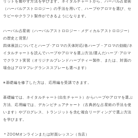
リットを癒やす方法を学びます。ネイタルチャートから、ハーバル占星術
（ハーバルアストロロジー）の手法を用いて、ハーブやアロマを選び、セ
ラピーやクラフト製作ができるようになります。
ハーバル占星術（ハーバルアストロロジー・メディカルアストロロジー）
の歴史と背景/
四体液説についてとハーブ･アロマの天体対応/各ハーブ・アロマの効能/ネ
イタルチャートを読んでハーブやアロマを選ぶ方法/選んだハーブ･アロマ
でクラフト実習（オリジナルブレンドハーブティー製作、または、対面の
場合はアロマフレグランススプレーも選べます）
※基礎編を修了した方は、応用編を受講できます。
基礎編では、ネイタルチャート(出生チャート）からハーブやアロマを選ぶ
方法、応用編では、デカンビチュアチャート（古典的な占星術の手法を使
います）やプログレス、トランジットを含む複合リーディングで選ぶ方法
を学びます。
＊ZOOMオンラインまたは対面レッスン（当店）