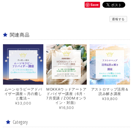
Save
通報する
関連商品
ムーンセラピーアドバ
MOKKAウッドアートア
アストロマップ活用＆
イザー講座～月の癒し
ドバイザー講座（6月・
読み解き講座
と魔法～
7月受講 / ZOOMオンラ
¥39,800
イン・対面）
¥33,000
¥16,500
Category