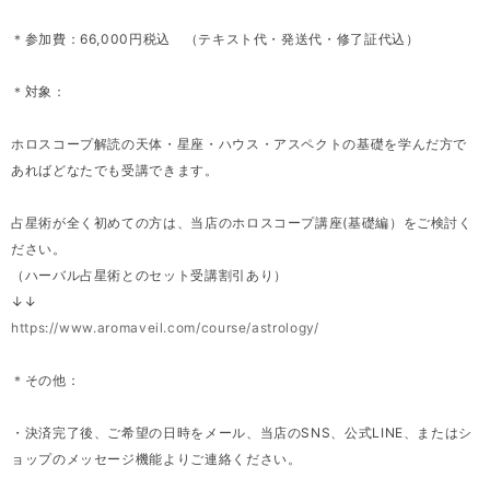
＊参加費：66,000円税込 （テキスト代・発送代・修了証代込）
＊対象：
ホロスコープ解読の天体・星座・ハウス・アスペクトの基礎を学んだ方で
あればどなたでも受講できます。
占星術が全く初めての方は、当店のホロスコープ講座(基礎編）をご検討く
ださい。
（ハーバル占星術とのセット受講割引あり）
↓↓
https://www.aromaveil.com/course/astrology/
＊その他：
・決済完了後、ご希望の日時をメール、当店のSNS、公式LINE、またはシ
ョップのメッセージ機能よりご連絡ください。