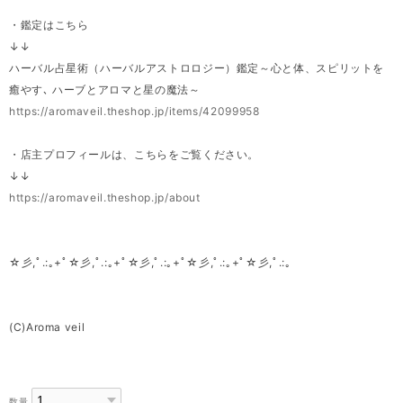
・鑑定はこちら
↓↓
ハーバル占星術（ハーバルアストロロジー）鑑定～心と体、スピリットを
癒やす､ ハーブとアロマと星の魔法～
https://aromaveil.theshop.jp/items/42099958
・店主プロフィールは、こちらをご覧ください。
↓↓
https://aromaveil.theshop.jp/about
☆彡,ﾟ.:｡+ﾟ☆彡,ﾟ.:｡+ﾟ☆彡,ﾟ.:｡+ﾟ☆彡,ﾟ.:｡+ﾟ☆彡,ﾟ.:｡
(C)Aroma veil
数量