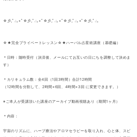
☆彡,ﾟ.:｡+ﾟ☆彡,ﾟ.:｡+ﾟ☆彡,ﾟ.:｡+ﾟ☆彡,ﾟ.:｡+ﾟ☆彡,ﾟ.:｡
☆★完全プライベートレッスン☆★ハーバル占星術講座（基礎編）
＊日時：随時受付（決済後、メールにてお互いの日にちを調整して決めま
す）
＊カリキュラム数：全4回（1回3時間）合計12時間
（12時間を分割して、2時間×6回、4時間×3回 に変更できます。）
※ご本人が受講頂いた講座のアーカイブ動画視聴あり（期間1ヶ月）
＊内容：
宇宙のリズムに、ハーブ療法やアロマセラピーを取り入れ、心と体、スピ