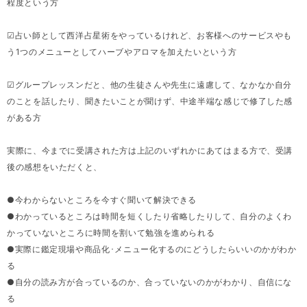
程度という方
☑占い師として西洋占星術をやっているけれど、お客様へのサービスやも
う1つのメニューとしてハーブやアロマを加えたいという方
☑グループレッスンだと、他の生徒さんや先生に遠慮して、なかなか自分
のことを話したり、聞きたいことが聞けず、中途半端な感じで修了した感
がある方
実際に、今までに受講された方は上記のいずれかにあてはまる方で、受講
後の感想をいただくと、
●今わからないところを今すぐ聞いて解決できる
●わかっているところは時間を短くしたり省略したりして、自分のよくわ
かっていないところに時間を割いて勉強を進められる
●実際に鑑定現場や商品化･メニュー化するのにどうしたらいいのかがわか
る
●自分の読み方が合っているのか、合っていないのかがわかり、自信にな
る