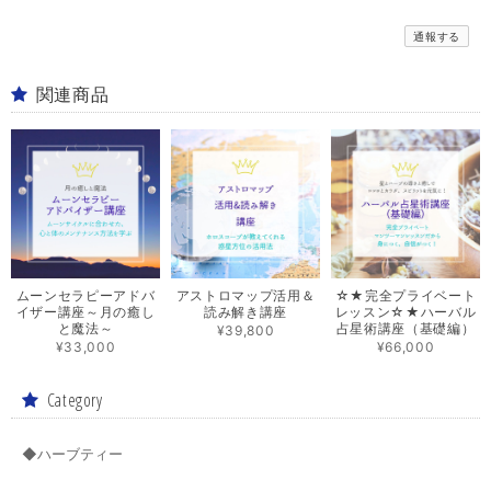
通報する
関連商品
ムーンセラピーアドバ
アストロマップ活用＆
☆★完全プライベート
イザー講座～月の癒し
読み解き講座
レッスン☆★ハーバル
と魔法～
占星術講座（基礎編）
¥39,800
¥33,000
¥66,000
Category
◆ハーブティー