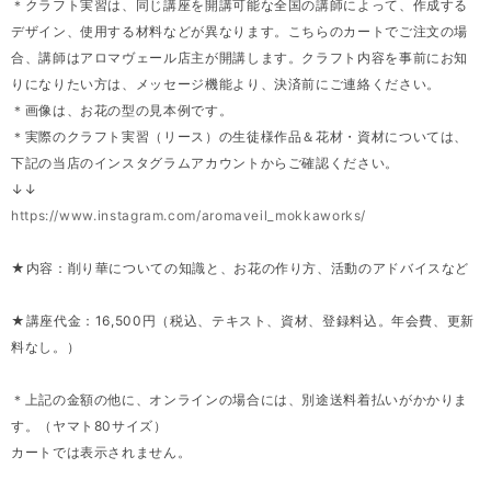
＊クラフト実習は、同じ講座を開講可能な全国の講師によって、作成する
デザイン、使用する材料などが異なります。こちらのカートでご注文の場
合、講師はアロマヴェール店主が開講します。クラフト内容を事前にお知
りになりたい方は、メッセージ機能より、決済前にご連絡ください。
＊画像は、お花の型の見本例です。
＊実際のクラフト実習（リース）の生徒様作品＆花材・資材については、
下記の当店のインスタグラムアカウントからご確認ください。
↓↓
https://www.instagram.com/aromaveil_mokkaworks/
★内容：削り華についての知識と、お花の作り方、活動のアドバイスなど
★講座代金：16,500円（税込、テキスト、資材、登録料込。年会費、更新
料なし。）
＊上記の金額の他に、オンラインの場合には、別途送料着払いがかかりま
す。（ヤマト80サイズ）
カートでは表示されません。