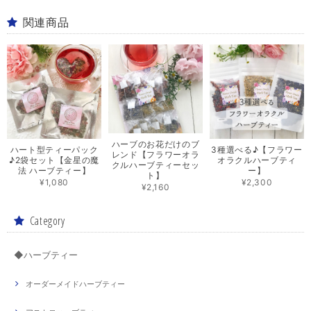
関連商品
ハーブのお花だけのブ
ハート型ティーパック
3種選べる♪【フラワー
レンド【フラワーオラ
♪2袋セット【金星の魔
オラクルハーブティ
クルハーブティーセッ
法 ハーブティー】
ー】
ト】
¥1,080
¥2,300
¥2,160
Category
◆ハーブティー
オーダーメイドハーブティー