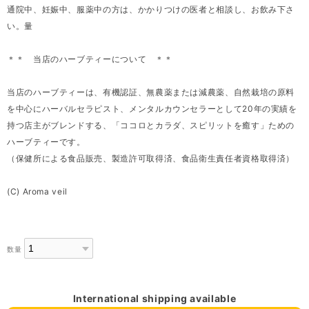
通院中、妊娠中、服薬中の方は、かかりつけの医者と相談し、お飲み下さ
い。量
＊＊ 当店のハーブティーについて ＊＊
当店のハーブティーは、有機認証、無農薬または減農薬、自然栽培の原料
を中心にハーバルセラピスト、メンタルカウンセラーとして20年の実績を
持つ店主がブレンドする、「ココロとカラダ、スピリットを癒す」ための
ハーブティーです。
（保健所による食品販売、製造許可取得済、食品衛生責任者資格取得済）
(C) Aroma veil
数量
International shipping available