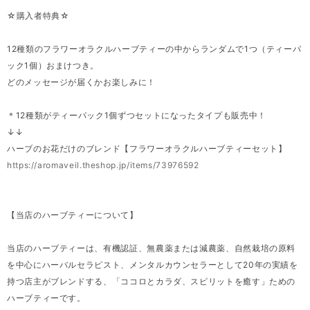
☆購入者特典☆
12種類のフラワーオラクルハーブティーの中からランダムで1つ（ティーパ
ック1個）おまけつき。
どのメッセージが届くかお楽しみに！
＊12種類がティーパック1個ずつセットになったタイプも販売中！
↓↓
ハーブのお花だけのブレンド【フラワーオラクルハーブティーセット】
https://aromaveil.theshop.jp/items/73976592
【当店のハーブティーについて】
当店のハーブティーは、有機認証、無農薬または減農薬、自然栽培の原料
を中心にハーバルセラピスト、メンタルカウンセラーとして20年の実績を
持つ店主がブレンドする、「ココロとカラダ、スピリットを癒す」ための
ハーブティーです。