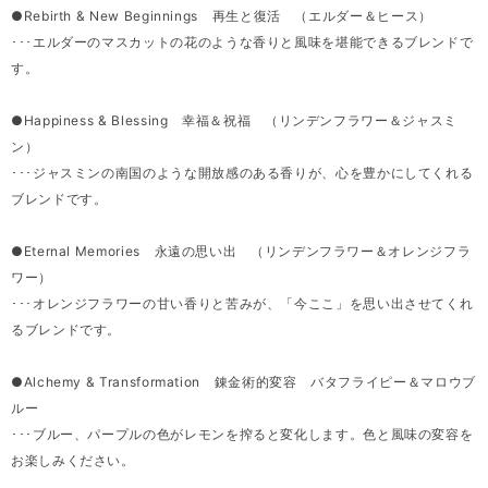
●Rebirth & New Beginnings 再生と復活 （エルダー＆ヒー ス）
･･･エルダーのマスカットの花のような香りと風味を堪能できるブレンドで
す。
●Happiness & Blessing 幸福＆祝福 （リンデンフラワー＆ジャスミ
ン）
･･･ジャスミンの南国のような開放感のある香りが、心を豊かにしてくれる
ブレンドです。
●Eternal Memories 永遠の思い出 （リンデンフラワー＆オレンジフラ
ワー）
･･･オレンジフラワーの甘い香りと苦みが、「今ここ」を思い出させてくれ
るブレンドです。
●Alchemy & Transformation 錬金術的変容 バタフライピー＆マロウブ
ルー
･･･ブルー、パープルの色がレモンを搾ると変化します。色と風味の変容を
お楽しみください。