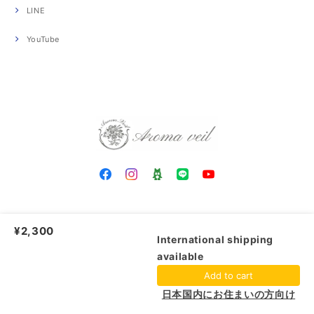
LINE
YouTube
¥2,300
Aroma veil アロマヴェール |
プライバシーポリシー
|
特定商取引法に基づく表記
International shipping
available
ショップに質問する
Add to cart
日本国内にお住まいの方向け