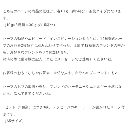
こちらのページの商品の仕様は、各10ｇ（約5杯分）茶葉タイプになりま
す。
（10g×3種類＝30ｇ 約15杯分）
ハーブの効能やエピソード、インスピレーションをもとに、14種類のハー
ブのお花を2種類ずつ組み合わせて作った、全部で12種類のブレンドの中か
ら、お好きなブレンドを3つお選び頂き、
決済の際に備考欄に記入（またはメッセージでご連絡）くださいね。
お客様のおもてなしやお茶会、大切な人や、自分へのプレゼントにも♪
ハーブのお花の風味や香り、ブレンドのハーモニーやエネルギーを感じな
がら、飲んでみてくださいね。
1セット（3種類）につき1枚、メッセージのキーワードが書かれたリーフ付
きです。
（A5サイズ）