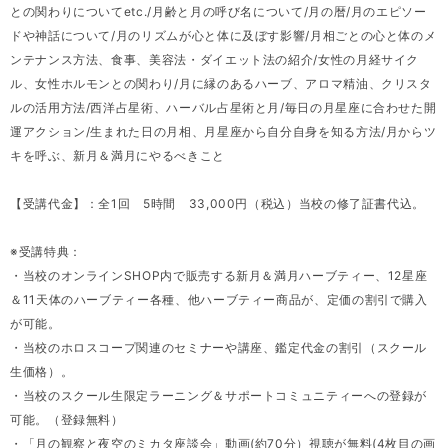
との関わりについてetc./月齢と月の呼び名について/月の暦/月のエピソー
ドや神話について/月のリズムが心と体に及ぼす影響/月相ごとの心と体のメ
ンテナンス方法、食事、美容法・ダイエット法の紹介/女性の月経サイク
ル、女性ホルモンとの関わり/月に縁のあるハーブ、アロマ精油、クリスタ
ルの活用方法/西洋占星術、ハーバル占星術と月/毎日の月星座に合わせた開
運アクション/生まれた日の月相、月星座から自分自身を知る方法/月からツ
キを呼ぶ、新月＆満月にやるべきこと
【受講代金】：全1回 5時間 33,000円（税込）当校の修了証書代込。
※受講特典：
・当校のオンラインSHOP内で販売する新月＆満月ハーブティー、12星座
＆11天体のハーブティー各種、他ハーブティー商品が、定価の割引で購入
が可能。
・当校のホロスコープ関連のセミナーや講座、鑑定代金の割引（スクール
生価格）。
・当校のスクール生限定ラーニング＆サポートコミュニティーへの登録が
可能。（登録無料）
・「月の観察と夜空のミカタ座談会」動画(約70分）視聴が無料(4枚目の画