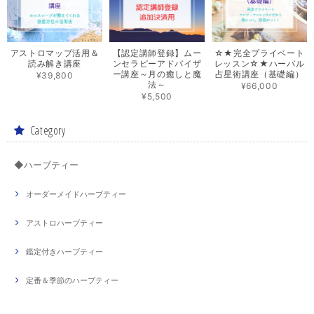
アストロマップ活用＆
【認定講師登録】ムー
☆★完全プライベート
読み解き講座
ンセラピーアドバイザ
レッスン☆★ハーバル
ー講座～月の癒しと魔
占星術講座（基礎編）
¥39,800
法～
¥66,000
¥5,500
Category
◆ハーブティー
オーダーメイドハーブティー
アストロハーブティー
鑑定付きハーブティー
定番＆季節のハーブティー