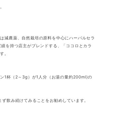
す。
たは減農薬、自然栽培の原料を中心にハーバルセラ
実績を持つ店主がブレンドする、「ココロとカラ
です。
杯（2～3g）が1人分（お湯の量約200ml)の
まず飲み続けてみることをお勧めしています。