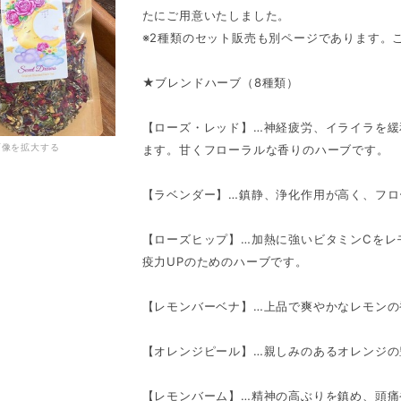
たにご用意いたしました。
※2種類のセット販売も別ページであります。
★ブレンドハーブ（8種類）
【ローズ・レッド】…神経疲労、イライラを緩
画像を拡大する
ます。甘くフローラルな香りのハーブです。
【ラベンダー】…鎮静、浄化作用が高く、フロ
【ローズヒップ】…加熱に強いビタミンCをレ
疫力UPのためのハーブです。
【レモンバーベナ】…上品で爽やかなレモンの
【オレンジピール】…親しみのあるオレンジの
【レモンバーム】…精神の高ぶりを鎮め、頭痛