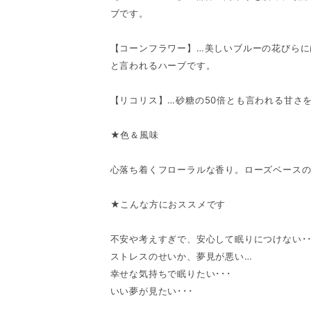
ブです。
【コーンフラワー】…美しいブルーの花びらに
と言われるハーブです。
【リコリス】…砂糖の50倍とも言われる甘さ
★色＆風味
心落ち着くフローラルな香り。ローズベース
★こんな方におススメです
不安や考えすぎで、安心して眠りにつけない･･
ストレスのせいか、夢見が悪い…
幸せな気持ちで眠りたい･･･
いい夢が見たい･･･