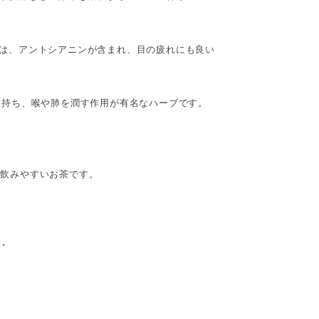
は、アントシアニンが含まれ、目の疲れにも良い
を持ち、喉や肺を潤す作用が有名なハーブです。
の飲みやすいお茶です。
･