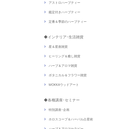
アストロハーブティー
鑑定付きハーブティー
定番＆季節のハーブティー
◆インテリア･生活雑貨
星＆星座雑貨
ヒーリング＆癒し雑貨
ハーブ＆アロマ雑貨
ボタニカル＆フラワー雑貨
MOKKAウッドアート
◆各種講座･セミナー
特別講座･企画
ホロスコープ＆ハーバル占星術
ハーブ＆アロマセラピー