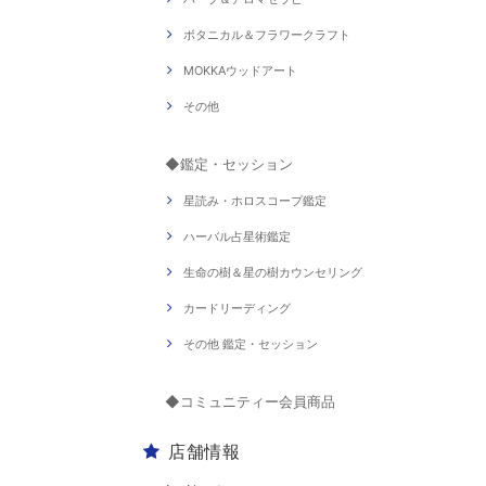
ボタニカル＆フラワークラフト
MOKKAウッドアート
その他
◆鑑定・セッション
星読み・ホロスコープ鑑定
ハーバル占星術鑑定
生命の樹＆星の樹カウンセリング
カードリーディング
その他 鑑定・セッション
◆コミュニティー会員商品
店舗情報