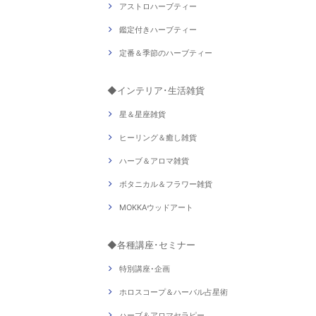
アストロハーブティー
鑑定付きハーブティー
定番＆季節のハーブティー
◆インテリア･生活雑貨
星＆星座雑貨
ヒーリング＆癒し雑貨
ハーブ＆アロマ雑貨
ボタニカル＆フラワー雑貨
MOKKAウッドアート
◆各種講座･セミナー
特別講座･企画
ホロスコープ＆ハーバル占星術
ハーブ＆アロマセラピー