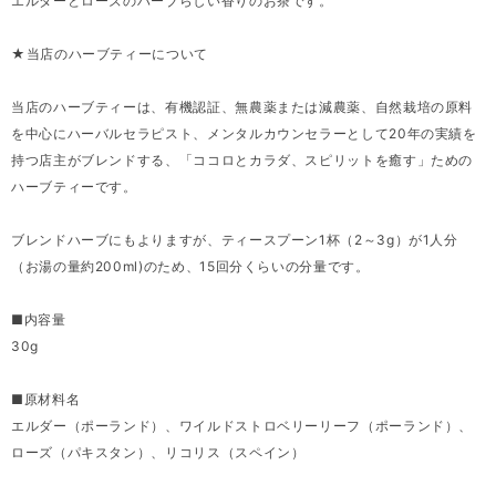
エルダーとローズのハーブらしい香りのお茶です。
★当店のハーブティーについて
当店のハーブティーは、有機認証、無農薬または減農薬、自然栽培の原料
を中心にハーバルセラピスト、メンタルカウンセラーとして20年の実績を
持つ店主がブレンドする、「ココロとカラダ、スピリットを癒す」ための
ハーブティーです。
ブレンドハーブにもよりますが、ティースプーン1杯（2～3g）が1人分
（お湯の量約200ml)のため、15回分くらいの分量です。
■内容量
30g
■原材料名
エルダー（ポーランド）、ワイルドストロベリーリーフ（ポーランド）、
ローズ（パキスタン）、リコリス（スペイン）