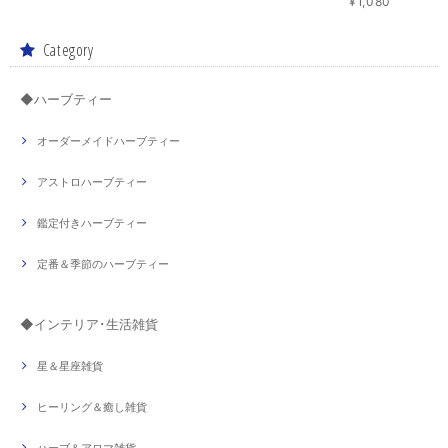
¥1,080
Category
◆ハーブティー
オーダーメイドハーブティー
アストロハーブティー
鑑定付きハーブティー
定番＆季節のハーブティー
◆インテリア･生活雑貨
星＆星座雑貨
ヒーリング＆癒し雑貨
ハーブ＆アロマ雑貨