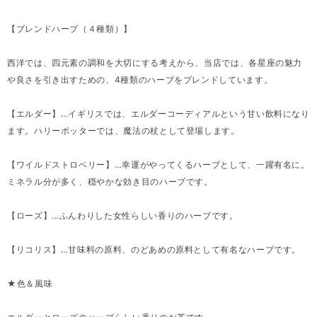
【ブレンドハーブ（４種類）】
西洋では、四元素の調和を大切にする考えから、当店では、各星座の魅力
や良さを引き出すための、4種類のハーブをブレンドしています。
【エルダー】…イギリスでは、エルダーコーディアルという甘い飲料になり
ます。ハリーポッターでは、魔法の杖として登場します。
【ワイルドストロベリー】…幸運がやってくるハーブとして、一躍有名に。
ミネラル分が多く、穏やかな効き目のハーブです。
【ローズ】…ふんわりした女性らしい香りのハーブです。
【リコリス】…甘味料の原料、のどあめの原料として有名なハーブです。
★色＆風味