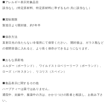
■アレルギー表示対象品目
該当なし（特定原材料、特定原材料に準ずるもの 共に該当なし）
■賞味期限
製造日より開封後、約1年半
■保存方法
直射日光の当たらない冷場所にて保管ください。 開封後は、ガラス瓶など
の密閉容器に入れると、より長く保存ができるようになります。
■おもな原産地
エルダー（ポーランド）、ワイルドストロベリーリーフ（ポーランド）、
ローズ（パキスタン）、リコリス（スペイン）
■食品表示に関するその他
ハーブティーは薬ではありません。
通院中、妊娠中、服薬中の方は、かかりつけの医者と相談し、お飲み下さ
い。