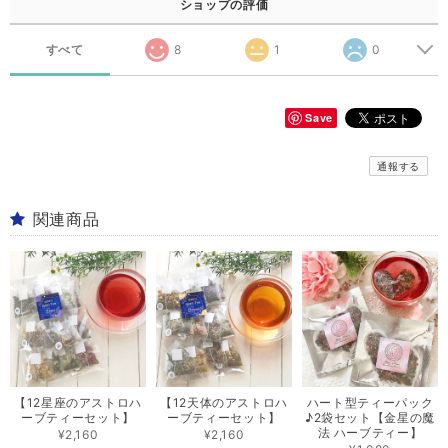
ショップの評価
すべて
8
1
0
Save
通報する
関連商品
【12星座のアストロハ
【12天体のアストロハ
ハート型ティーパック
ーブティーセット】
ーブティーセット】
♪2袋セット【金星の魔
法 ハーブティー】
¥2,160
¥2,160