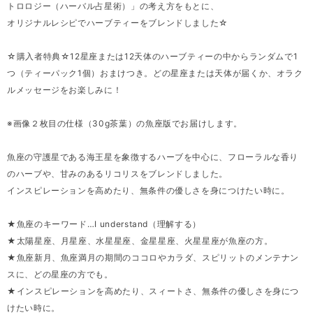
トロロジー（ハーバル占星術）」の考え方をもとに、
オリジナルレシピでハーブティーをブレンドしました☆
☆購入者特典☆12星座または12天体のハーブティーの中からランダムで1
つ（ティーパック1個）おまけつき。どの星座または天体が届くか、オラク
ルメッセージをお楽しみに！
※画像２枚目の仕様（30g茶葉）の魚座版でお届けします。
魚座の守護星である海王星を象徴するハーブを中心に、フローラルな香り
のハーブや、甘みのあるリコリスをブレンドしました。
インスピレーションを高めたり、無条件の優しさを身につけたい時に。
★魚座のキーワード…I understand（理解する）
★太陽星座、月星座、水星星座、金星星座、火星星座が魚座の方。
★魚座新月、魚座満月の期間のココロやカラダ、スピリットのメンテナン
スに、どの星座の方でも。
★インスピレーションを高めたり、スィートさ、無条件の優しさを身につ
けたい時に。