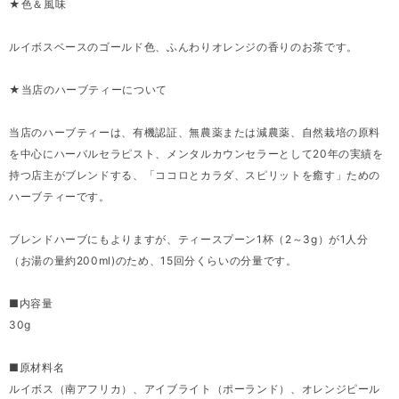
★色＆風味
ルイボスベースのゴールド色、ふんわりオレンジの香りのお茶です。
★当店のハーブティーについて
当店のハーブティーは、有機認証、無農薬または減農薬、自然栽培の原料
を中心にハーバルセラピスト、メンタルカウンセラーとして20年の実績を
持つ店主がブレンドする、「ココロとカラダ、スピリットを癒す」ための
ハーブティーです。
ブレンドハーブにもよりますが、ティースプーン1杯（2～3g）が1人分
（お湯の量約200ml)のため、15回分くらいの分量です。
■内容量
30g
■原材料名
ルイボス（南アフリカ）、アイブライト（ポーランド）、オレンジピール