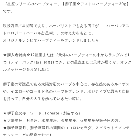
12星座シリーズのハーブティー、【獅子座☆アストロハーブティー30g】
です。
現役西洋占星術師であり、ハーバリストでもある店主が、「ハーバルアス
トロロジー（ハーバル占星術）」の考え方をもとに、
オリジナルレシピでハーブティーをブレンドしました☆
☆購入者特典☆12星座または12天体のハーブティーの中からランダムで1
つ（ティーパック1個）おまけつき。どの星座または天体が届くか、オラク
ルメッセージをお楽しみに！
獅子座の守護星である太陽対応のハーブを中心に、存在感のあるルイボス
や、イエローやゴールド色のハーブをブレンド。ポジティブな思考と自信
を持って、自分の人生を歩んでいきたい時に。
★獅子座のキーワード…I create（創造する）
★太陽星座、月星座、水星星座、金星星座、火星星座が獅子座の方。
★獅子座新月、獅子座満月の期間のココロやカラダ、スピリットのメンテ
ナンスに、どの星座の方でも。