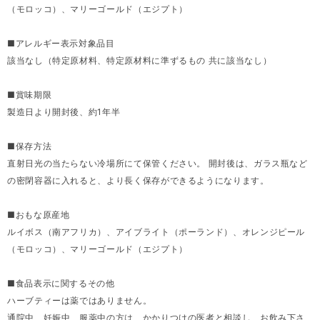
（モロッコ）、マリーゴールド（エジプト）
■アレルギー表示対象品目
該当なし（特定原材料、特定原材料に準ずるもの 共に該当なし）
■賞味期限
製造日より開封後、約1年半
■保存方法
直射日光の当たらない冷場所にて保管ください。 開封後は、ガラス瓶など
の密閉容器に入れると、より長く保存ができるようになります。
■おもな原産地
ルイボス（南アフリカ）、アイブライト（ポーランド）、オレンジピール
（モロッコ）、マリーゴールド（エジプト）
■食品表示に関するその他
ハーブティーは薬ではありません。
通院中、妊娠中、服薬中の方は、かかりつけの医者と相談し、お飲み下さ