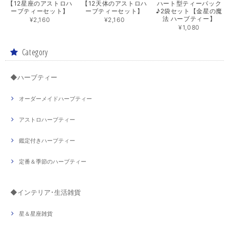
【12星座のアストロハ
【12天体のアストロハ
ハート型ティーパック
ーブティーセット】
ーブティーセット】
♪2袋セット【金星の魔
法 ハーブティー】
¥2,160
¥2,160
¥1,080
Category
◆ハーブティー
オーダーメイドハーブティー
アストロハーブティー
鑑定付きハーブティー
定番＆季節のハーブティー
◆インテリア･生活雑貨
星＆星座雑貨