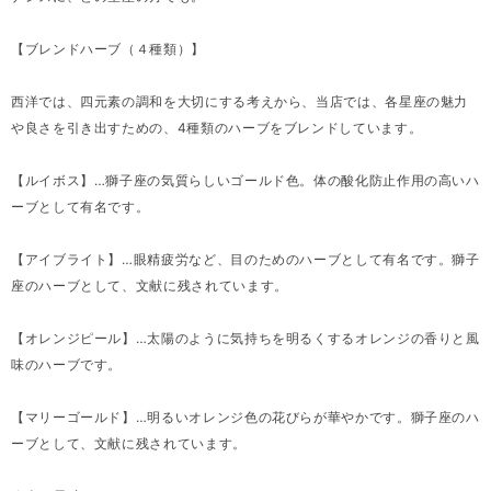
【ブレンドハーブ（４種類）】
西洋では、四元素の調和を大切にする考えから、当店では、各星座の魅力
や良さを引き出すための、4種類のハーブをブレンドしています。
【ルイボス】…獅子座の気質らしいゴールド色。体の酸化防止作用の高いハ
ーブとして有名です。
【アイブライト】…眼精疲労など、目のためのハーブとして有名です。獅子
座のハーブとして、文献に残されています。
【オレンジピール】…太陽のように気持ちを明るくするオレンジの香りと風
味のハーブです。
【マリーゴールド】…明るいオレンジ色の花びらが華やかです。獅子座のハ
ーブとして、文献に残されています。