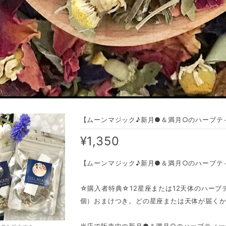
【ムーンマジック♪新月●＆満月○のハーブテ
¥1,350
【ムーンマジック♪新月●＆満月○のハーブテ
☆購入者特典☆12星座または12天体のハーブ
個）おまけつき。どの星座または天体が届く
当店で販売中の新月●＆満月○のハーブティー