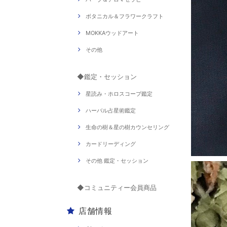
ボタニカル＆フラワークラフト
MOKKAウッドアート
その他
◆鑑定・セッション
星読み・ホロスコープ鑑定
ハーバル占星術鑑定
生命の樹＆星の樹カウンセリング
カードリーディング
その他 鑑定・セッション
◆コミュニティー会員商品
店舗情報