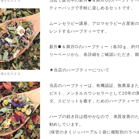
画像を拡大する
ティーパックで手軽に楽しめるセットです。
ムーンセラピー講座、アロマセラピー占星術
レンドするハーブティーです。
新月●＆満月○のハーブティー（各30ｇ、約
リーページから、各詳細をご確認いただき、
★当店のハーブティーについて
画像を拡大する
当店のハーブティーは、有機認証、無農薬ま
ピスト、メンタルカウンセラーとして20年の
ダ、スピリットを癒す」ためのハーブティー
ハーブの効き目は穏やかなので、体質改善のた
勧めしています。
(保管のきくジッパーアルミ袋に種類別のラベ