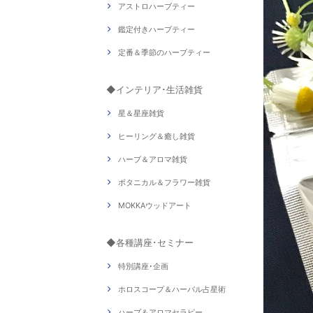
アストロハーブティー
鑑定付きハーブティー
定番＆季節のハーブティー
◆インテリア･生活雑貨
星＆星座雑貨
ヒーリング＆癒し雑貨
ハーブ＆アロマ雑貨
ボタニカル＆フラワー雑貨
MOKKAウッドアート
◆各種講座･セミナー
特別講座･企画
ホロスコープ＆ハーバル占星術
ハーブ＆アロマセラピー